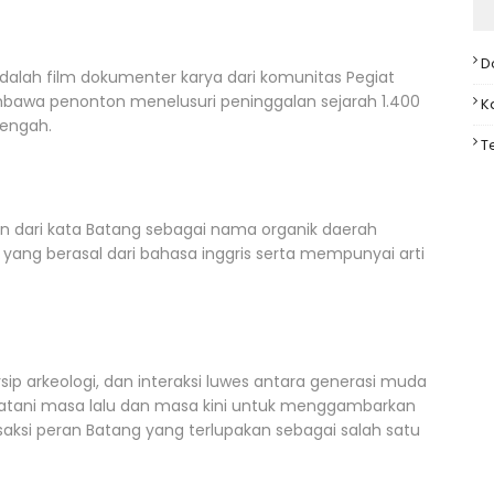
D
dalah film dokumenter karya dari komunitas Pegiat
mbawa penonton menelusuri peninggalan sejarah 1.400
K
Tengah.
T
n dari kata Batang sebagai nama organik daerah
ang berasal dari bahasa inggris serta mempunyai arti
ip arkeologi, dan interaksi luwes antara generasi muda
mbatani masa lalu dan masa kini untuk menggambarkan
aksi peran Batang yang terlupakan sebagai salah satu