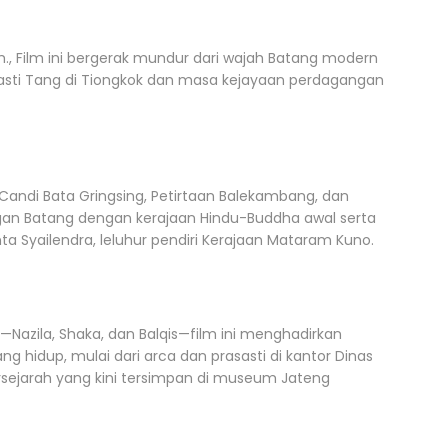
m., Film ini bergerak mundur dari wajah Batang modern
sti Tang di Tiongkok dan masa kejayaan perdagangan
i Candi Bata Gringsing, Petirtaan Balekambang, dan
ngan Batang dengan kerajaan Hindu-Buddha awal serta
a Syailendra, leluhur pendiri Kerajaan Mataram Kuno.
Nazila, Shaka, dan Balqis—film ini menghadirkan
g hidup, mulai dari arca dan prasasti di kantor Dinas
sejarah yang kini tersimpan di museum Jateng