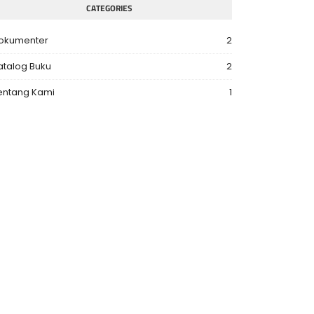
CATEGORIES
okumenter
2
atalog Buku
2
entang Kami
1