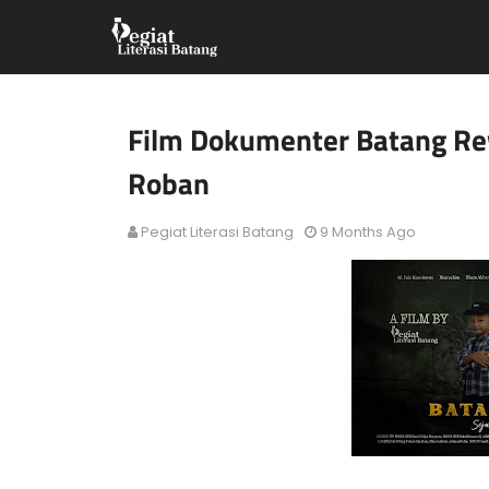
Film Dokumenter Batang Re
Roban
Pegiat Literasi Batang
9 Months Ago