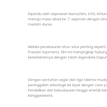
Dipandu oleh sejarawan Nurrochim, S.Pd., M.Hu
menuju masa abad ke-7, sejaman dengan Dina
maritim dunia.
Melalui penelusuran situs-situs penting sepert
Prasasti Sojomerto, film ini menyingkap hubu
keterkaitannya dengan tokoh legendaris Dapunt
Dengan sentuhan segar dari tiga talenta muda—
peninggalan arkeologis ke layar dengan cara yan
Pendidikan dan Kebudayaan hingga artefak ber
Ranggawarsita.